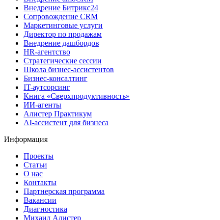
Внедрение Битрикс24
Сопровождение CRM
Маркетинговые услуги
Директор по продажам
Внедрение дашбордов
HR-агентство
Стратегические сессии
Школа бизнес-ассистентов
Бизнес-консалтинг
IT-аутсорсинг
Книга «Сверхпродуктивность»
ИИ-агенты
Алистер Практикум
AI-ассистент для бизнеса
Информация
Проекты
Статьи
О нас
Контакты
Партнерская программа
Вакансии
Диагностика
Михаил Алистер